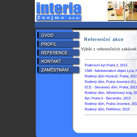
Referenční akce
Výběr z referenčních zakázek
Podkrovní byt Praha 3, 2013
CMA - Administrativní objekt Lyra,
Rodinný dům Hostivař, Praha, 201
Rodinný dům, Praha-Jesenice (II.)
ECE - Slovanský dům, Praha, 201
Rodinný dům, Středočeský kraj, 2
Byt, Praha 6 - Barrandov, 2013
Rodinný dům, Praha-Jesenice, 20
Rodinný dům, Pelhřimov, 2013