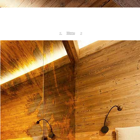
<
Menu
>