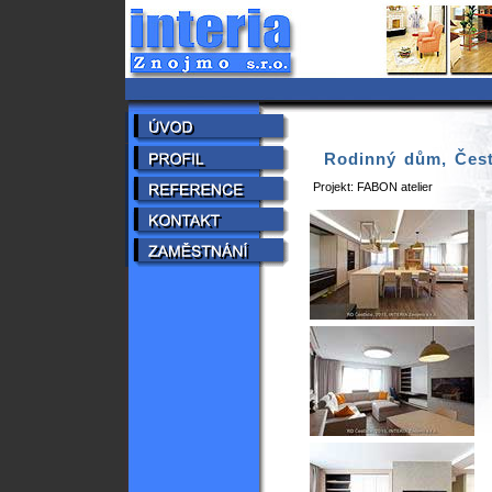
Rodinný dům, Čest
Projekt: FABON atelier