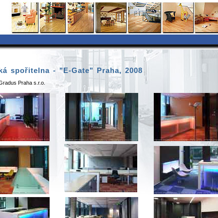
á spořitelna - "E-Gate" Praha, 2008
 Gradus Praha s.r.o.